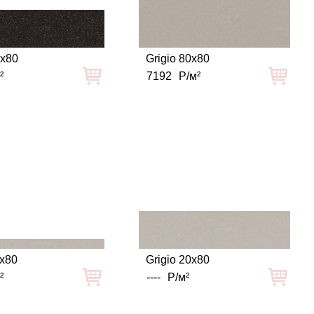
0x80
Grigio 80x80
²
7192
Р/м²
5x80
Grigio 20x80
²
----
Р/м²