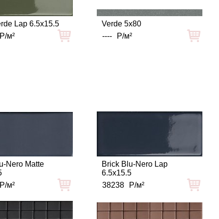
erde Lap 6.5x15.5
Verde 5x80
Р/м²
----
Р/м²
lu-Nero Matte
Brick Blu-Nero Lap
5
6.5x15.5
Р/м²
38238
Р/м²