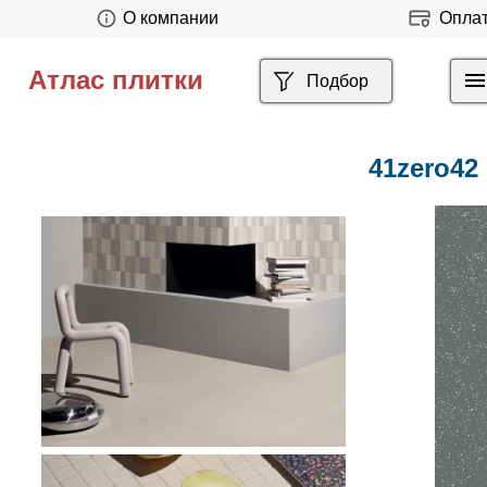
О компании
Опла
Атлас плитки
Подбор
41zero42