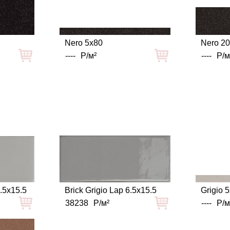
Nero 5x80
Nero 2
----
Р/м²
----
Р/м
6.5x15.5
Brick Grigio Lap 6.5x15.5
Grigio 
38238
Р/м²
----
Р/м