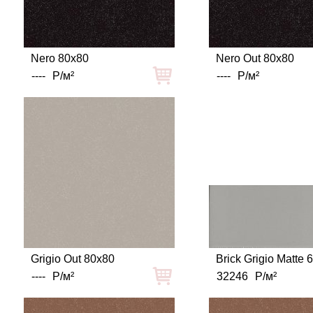
Nero 80x80
Nero Out 80x80
----
Р/м²
----
Р/м²
Grigio Out 80x80
Brick Grigio Matte 
----
Р/м²
32246
Р/м²