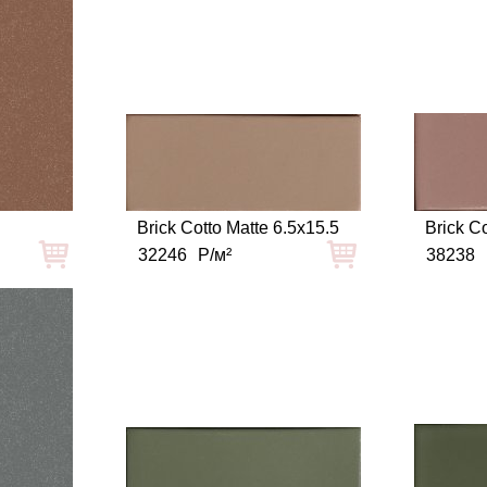
Brick Cotto Matte 6.5x15.5
Brick C
32246
Р/м²
38238