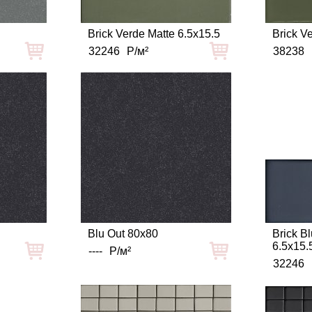
Brick Verde Matte 6.5x15.5
Brick V
32246
Р/м²
38238
Blu Out 80x80
Brick B
6.5x15.
----
Р/м²
32246