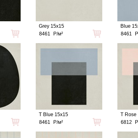
Grey 15x15
Blue 15
8461
Р/м²
8461
Р
T Blue 15x15
T Rose
8461
Р/м²
6812
Р