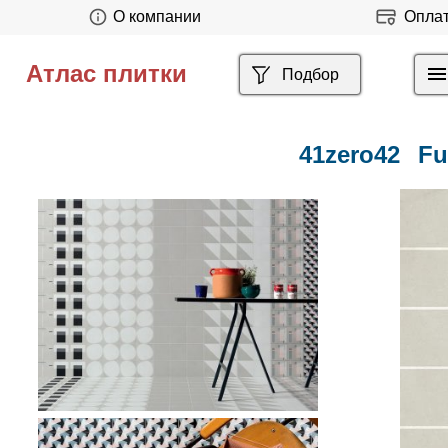
О компании
Опла
Атлас плитки
Подбор
41zero42
Fu