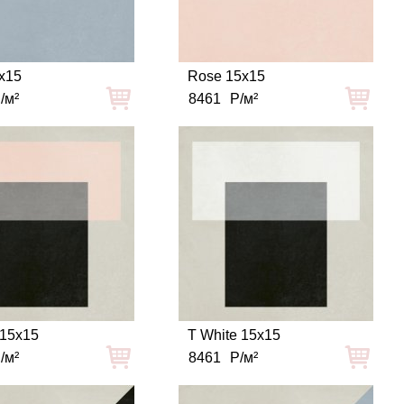
x15
Rose 15x15
/м²
8461
Р/м²
 15x15
T White 15x15
/м²
8461
Р/м²