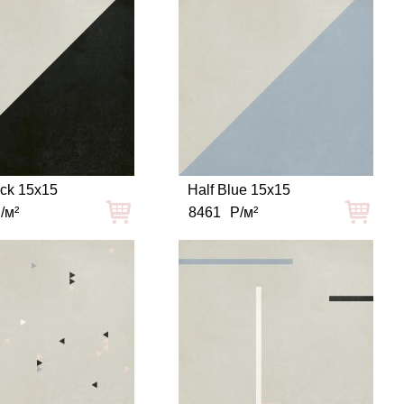
ack 15x15
Half Blue 15x15
/м²
8461
Р/м²