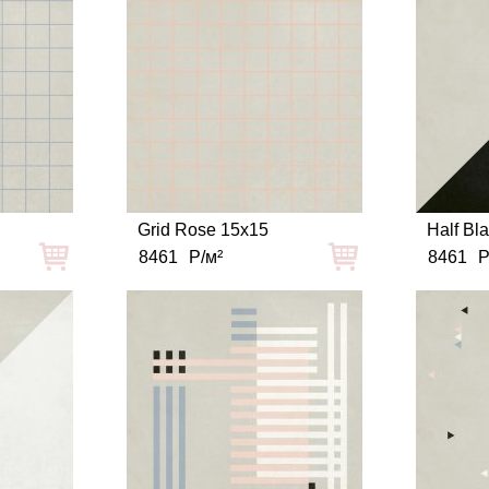
Grid Rose 15x15
Half Bl
8461
Р/м²
8461
Р