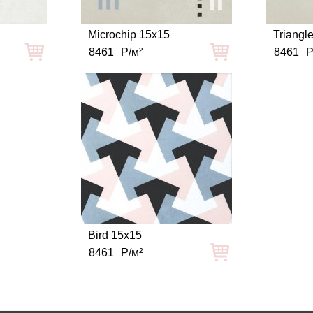
Microchip 15x15
Triangl
8461
Р/м²
8461
Р
Bird 15x15
8461
Р/м²