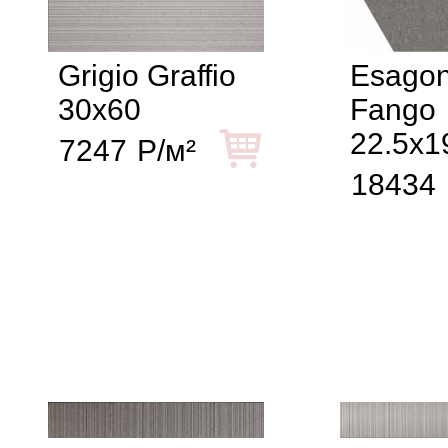
Grigio Graffio
Esagon
30x60
Fango
22.5x1
7247
Р/м²
18434