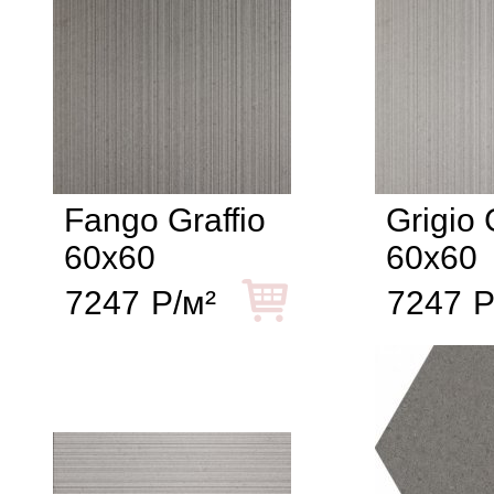
Fango Graffio
Grigio 
60x60
60x60
7247
Р/м²
7247
Р