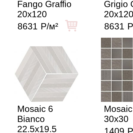
Fango Graffio
Grigio 
20x120
20x12
8631
Р/м²
8631
Р
Mosaic 6
Mosaic
Bianco
30x30
22.5x19.5
1409
Р