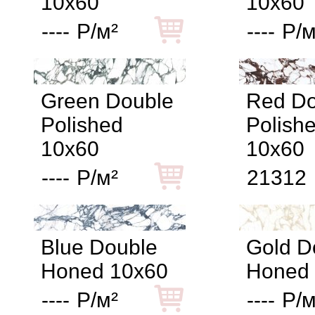
10x60
10x60
----
Р/м²
----
Р/м
Green Double
Red Do
Polished
Polish
10x60
10x60
----
Р/м²
21312
Blue Double
Gold D
Honed 10x60
Honed
----
Р/м²
----
Р/м