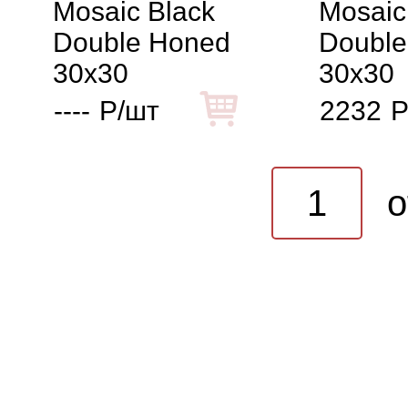
Mosaic Black
Mosaic
Double Honed
Double
30x30
30x30
----
Р/шт
2232
Р
o