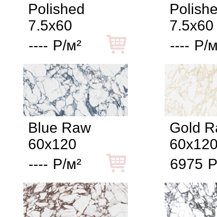
Polished
Polish
7.5x60
7.5x60
----
Р/м²
----
Р/м
Blue Raw
Gold 
60x120
60x12
----
Р/м²
6975
Р