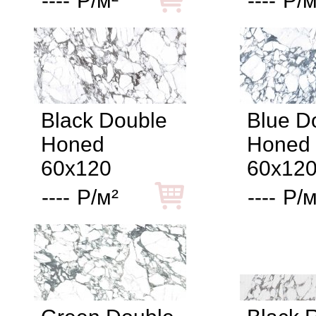
----
Р/м²
----
Р/м
Black Double
Blue D
Honed
Honed
60x120
60x12
----
Р/м²
----
Р/м