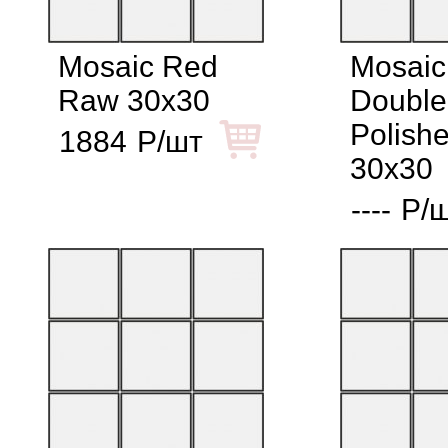
Mosaic Red
Mosaic
Raw 30x30
Double
Polish
1884
Р/шт
30x30
----
Р/