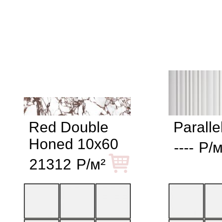
Red Double
Paralle
Honed 10x60
----
Р/м
21312
Р/м²