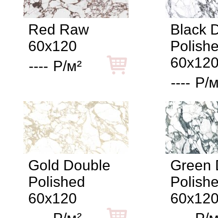
Red Raw
Black 
60x120
Polish
60x12
----
Р/м²
----
Р/м
Gold Double
Green 
Polished
Polish
60x120
60x12