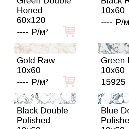
Green Double
Black 
Honed
10x60
60x120
----
Р/м
----
Р/м²
Gold Raw
Green
10x60
10x60
----
Р/м²
15925
Black Double
Blue D
Polished
Polish