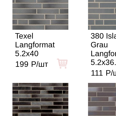
Texel
380 Isl
Langformat
Grau
5.2x40
Langfo
5.2x36
199
Р/шт
111
Р/