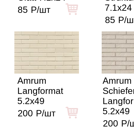
7.1x24
85
Р/шт
85
Р/ш
Amrum
Amrum
Langformat
Schiefer
5.2x49
Langfor
5.2x49
200
Р/шт
200
Р/