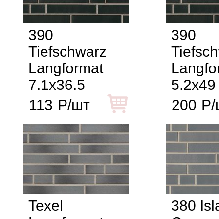
390
390
Tiefschwarz
Tiefsc
Langformat
Langfo
7.1x36.5
5.2x49
113
Р/шт
200
Р/
Texel
380 Isl