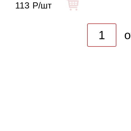
113
Р/шт
o