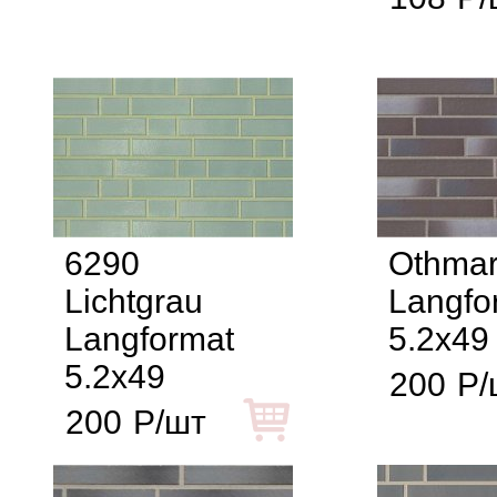
6290
Othma
Lichtgrau
Langfo
Langformat
5.2x49
5.2x49
200
Р/
200
Р/шт