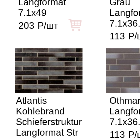
Langformat
Grau
7.1x49
Langfo
7.1x36
203
Р/шт
113
Р/
Atlantis
Othma
Kohlebrand
Langfo
Schieferstruktur
7.1x36
Langformat Str
113
Р/