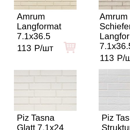
Amrum
Amrum
Langformat
Schiefer
7.1x36.5
Langfor
7.1x36.
113
Р/шт
113
Р/
Piz Tasna
Piz Ta
Glatt 7.1x24
Struktu