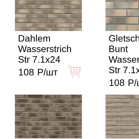
Dahlem
Gletsch
Wasserstrich
Bunt
Str 7.1x24
Wasser
Str 7.1
108
Р/шт
108
Р/