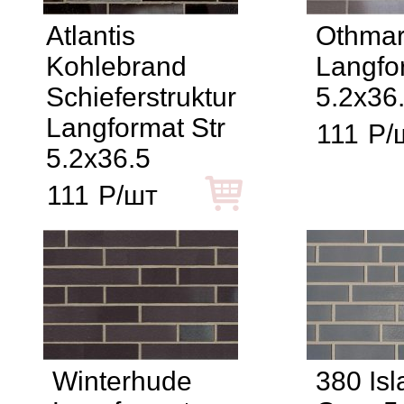
Atlantis
Othma
Kohlebrand
Langfo
Schieferstruktur
5.2x36
Langformat Str
111
Р/
5.2x36.5
111
Р/шт
Winterhude
380 Isl