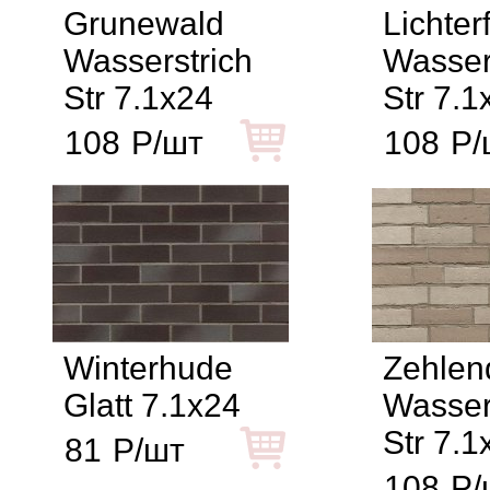
Grunewald
Lichter
Wasserstrich
Wasser
Str 7.1x24
Str 7.1
108
Р/шт
108
Р/
Winterhude
Zehlen
Glatt 7.1x24
Wasser
Str 7.1
81
Р/шт
108
Р/