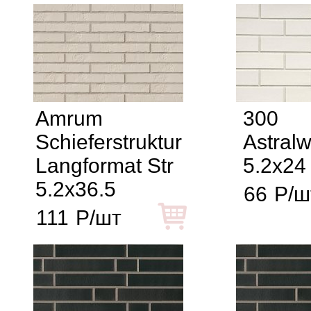
Amrum
300
Schieferstruktur
Astralw
Langformat Str
5.2x24
5.2x36.5
66
Р/ш
111
Р/шт