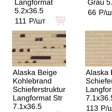
Langformat
Grau 5
5.2x36.5
66
Р/ш
111
Р/шт
Alaska Beige
Alaska 
Kohlebrand
Schiefer
Schieferstruktur
Langfor
Langformat Str
7.1x36.
7.1x36.5
113
Р/