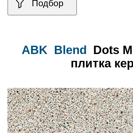
Подбор
ABK
Blend
Dots Mu
плитка ке