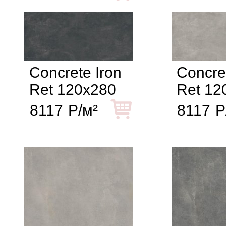
Concrete Iron
Concre
Ret 120x280
Ret 12
8117
Р/м²
8117
Р