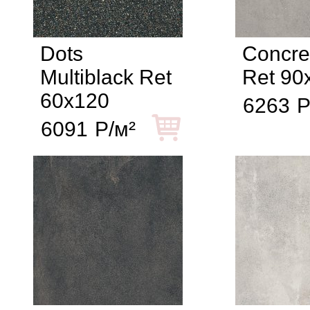
Dots
Concre
Multiblack Ret
Ret 90
60x120
6263
Р
6091
Р/м²