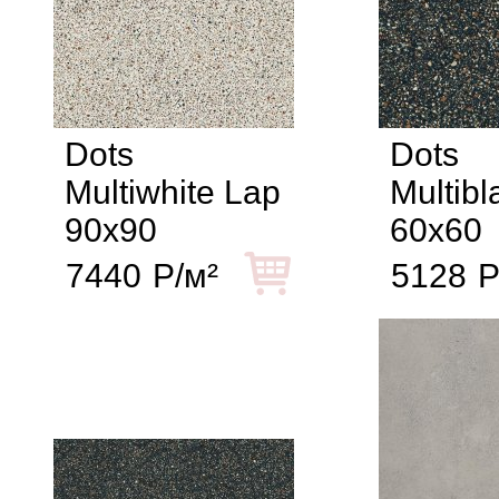
Dots
Dots
Multiwhite Lap
Multibl
90x90
60x60
7440
Р/м²
5128
Р