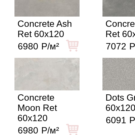
Concrete Ash
Concre
Ret 60x120
Ret 60
6980
Р/м²
7072
Р
Concrete
Dots G
Moon Ret
60x12
60x120
6091
Р
6980
Р/м²