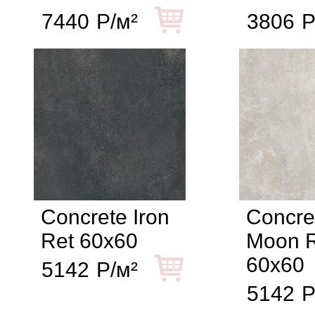
7440
Р/м²
3806
Р
Concrete Iron
Concre
Ret 60x60
Moon 
60x60
5142
Р/м²
5142
Р