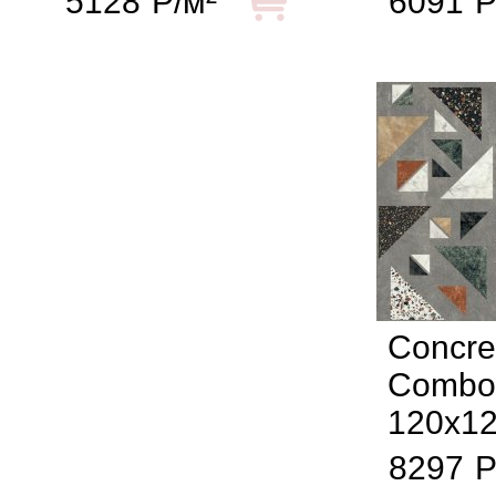
5128
Р/м²
6091
Р
Concre
Combo
120x1
8297
Р