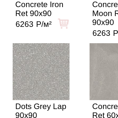
Concrete Iron
Concre
Ret 90x90
Moon 
90x90
6263
Р/м²
6263
Р
Dots Grey Lap
Concre
90x90
Ret 60