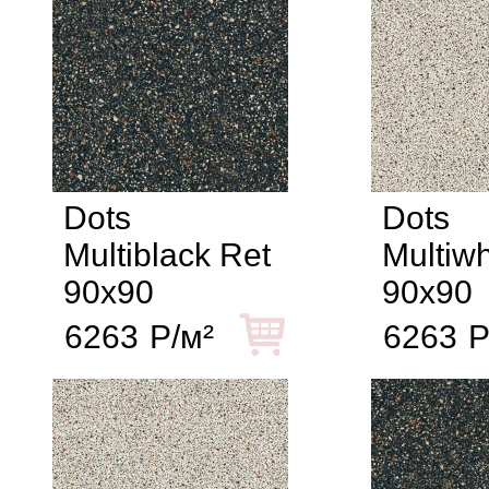
Dots
Dots
Multiblack Ret
Multiwh
90x90
90x90
6263
Р/м²
6263
Р