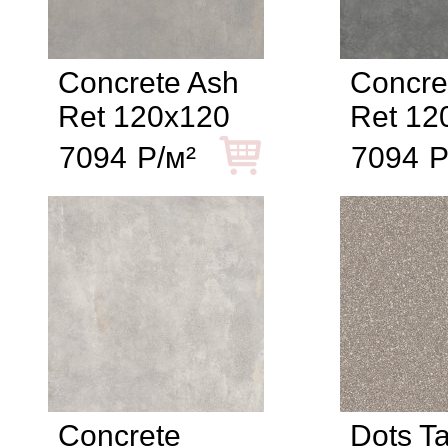
Concrete Ash
Concre
Ret 120x120
Ret 12
7094
Р/м²
7094
Р
Concrete
Dots T