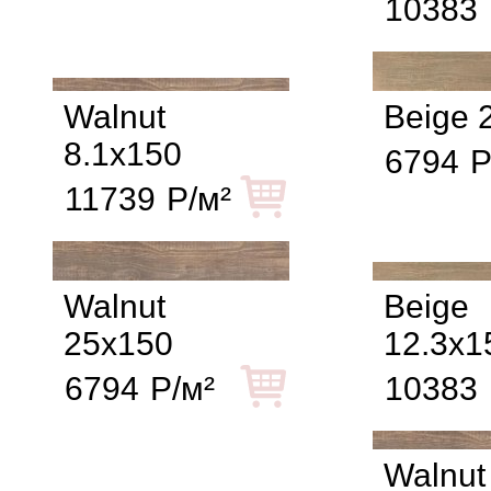
10383
Walnut
Beige 
8.1x150
6794
Р
11739
Р/м²
Walnut
Beige
25x150
12.3x1
6794
Р/м²
10383
Walnut