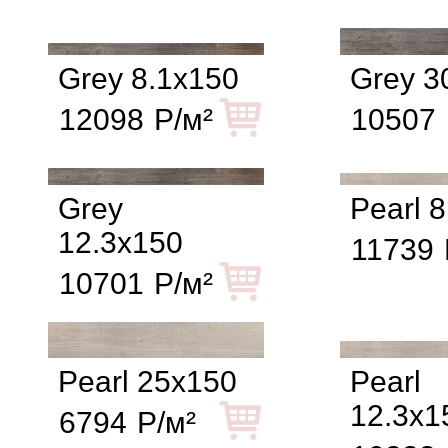
Grey 8.1x150
Grey 3
12098
Р/м²
10507
Grey
Pearl 
12.3x150
11739
10701
Р/м²
Pearl 25x150
Pearl
12.3x1
6794
Р/м²