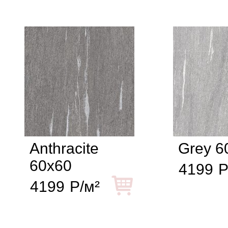
Anthracite
Grey 6
60x60
4199
Р
4199
Р/м²