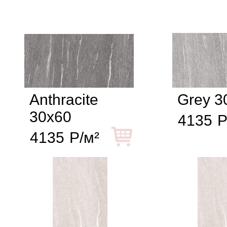
Anthracite
Grey 3
30x60
4135
Р
4135
Р/м²