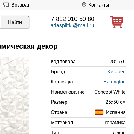
Возврат
Контакты
+7 812 910 50 80
atlasplitki@mail.ru
амическая декор
Код товара
285676
Бренд
Keraben
Коллекция
Barrington
Наименование
Concept White
Размер
25x50 см
Страна
Испания
Материал
керамика
Тип
декор