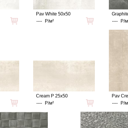
Pav White 50x50
Graphit
----
Р/м²
----
Р/м
Cream P 25x50
Pav Cr
----
Р/м²
----
Р/м