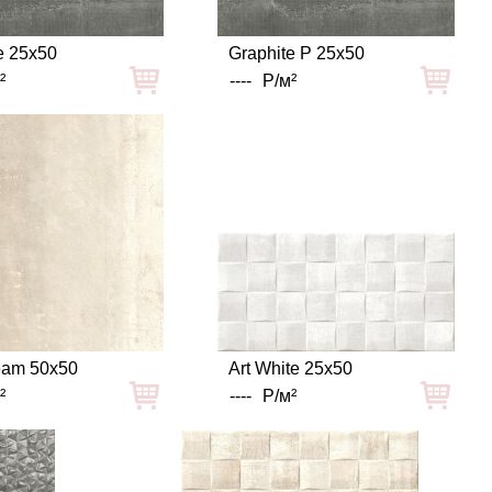
e 25x50
Graphite P 25x50
²
----
Р/м²
eam 50x50
Art White 25x50
²
----
Р/м²