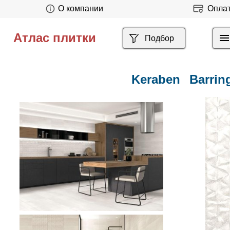
О компании
Опла
Атлас плитки
Подбор
Keraben
Barrin