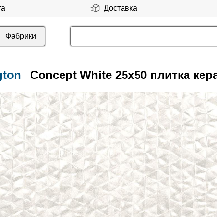
та
Доставка
Фабрики
gton
Concept White 25x50 плитка кер