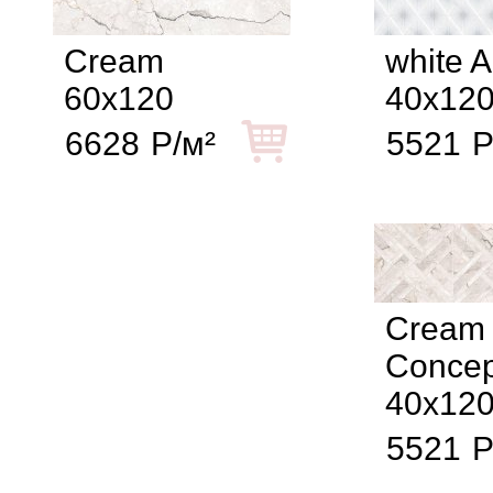
Cream
white A
60x120
40x12
6628
Р/м²
5521
Р
Cream
Concep
40x12
5521
Р