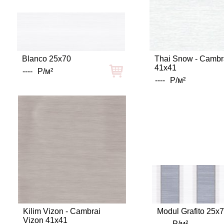
Blanco 25x70
Thai Snow - Camb
41x41
----
Р/м²
----
Р/м²
Kilim Vizon - Cambrai
Modul Grafito 25x
Vizon 41x41
----
Р/м²