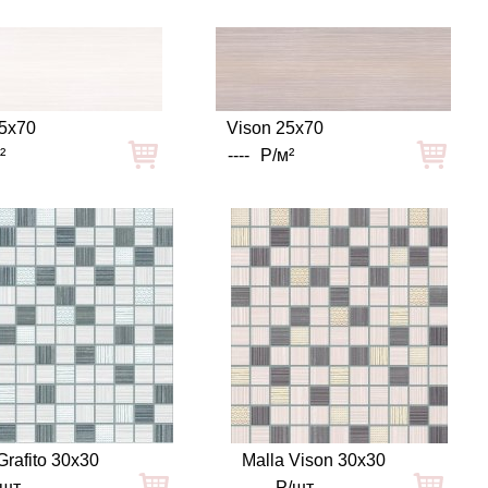
25x70
Vison 25x70
²
----
Р/м²
Grafito 30x30
Malla Vison 30x30
/шт
----
Р/шт