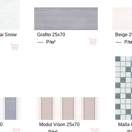
rai Snow
Grafito 25x70
Beige 
----
Р/м²
----
Р/м
70
Modul Vison 25x70
Malla 
----
Р/м²
----
Р