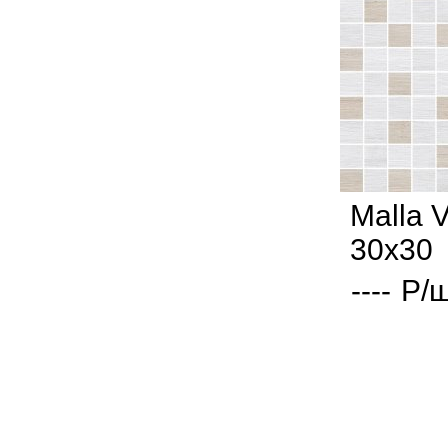
Malla V
30x30
----
Р/