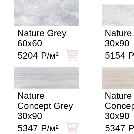
Nature Grey
Nature
60x60
30x90
5204
Р/м²
5154
Р
Nature
Nature
Concept Grey
Concep
30x90
30x90
5347
Р/м²
5347
Р