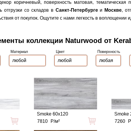
декор коричневый, поверхность матовая, тематическая 
 отгрузки со складов в
Санкт-Петербурге
и
Москве
, о
вия от покупок. Ощутите с нами легкость в воплощении и
ементы коллекции Naturwood от Kera
Материал
Цвет
Поверхность
Smoke 60x120
Smoke 
7810
Р/м²
7260
Р