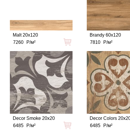
Malt 20x120
Brandy 60x120
7260
Р/м²
7810
Р/м²
Decor Smoke 20x20
Decor Colors 20x2
6485
Р/м²
6485
Р/м²