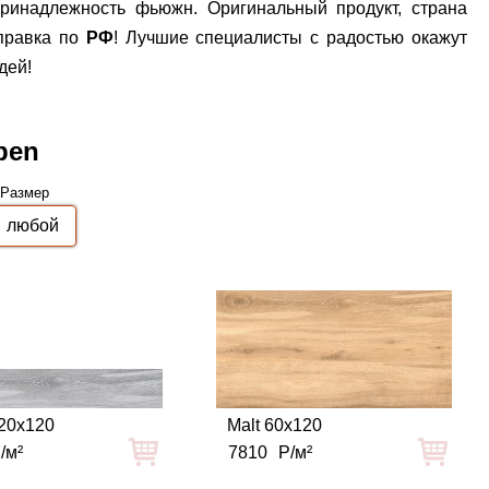
принадлежность фьюжн. Оригинальный продукт, страна
тправка по
РФ
! Лучшие специалисты с радостью окажут
дей!
ben
Размер
20x120
Malt 60x120
/м²
7810
Р/м²