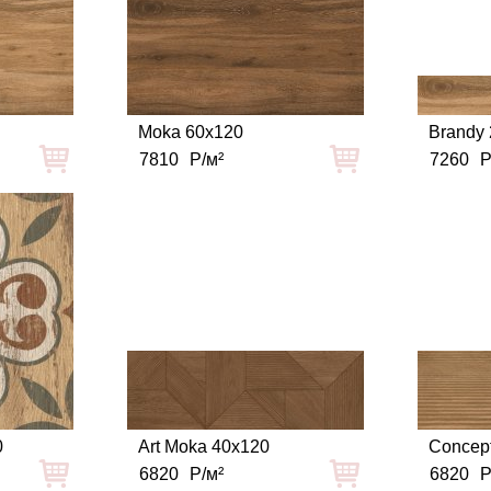
Moka 60x120
Brandy
7810
Р/м²
7260
Р
0
Art Moka 40x120
Concep
6820
Р/м²
6820
Р