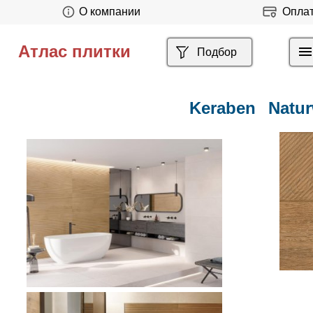
О компании
Опла
Атлас плитки
Подбор
Keraben
Natu