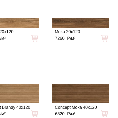
 20x120
Moka 20x120
/м²
7260
Р/м²
t Brandy 40x120
Concept Moka 40x120
/м²
6820
Р/м²