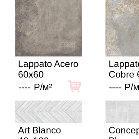
Lappato Acero
Lappat
60x60
Cobre 
----
Р/м²
----
Р/м
Art Blanco
Concep