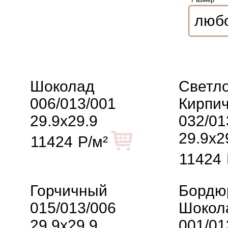
Шоколад
Светло
006/013/001
Кирпи
29.9x29.9
032/01
29.9x2
11424
Р/м²
11424
Горчичный
Бордю
015/013/006
Шокол
29.9x29.9
001/01