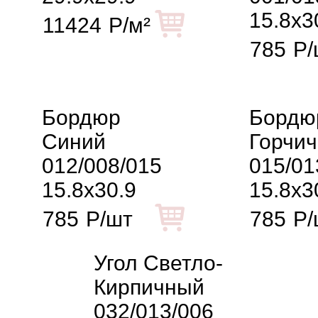
15.8x3
11424
Р/м²
785
Р/
Бордюр
Бордю
Синий
Горчи
012/008/015
015/01
15.8x30.9
15.8x3
785
Р/шт
785
Р/
Угол Светло-
Кирпичный
032/013/006