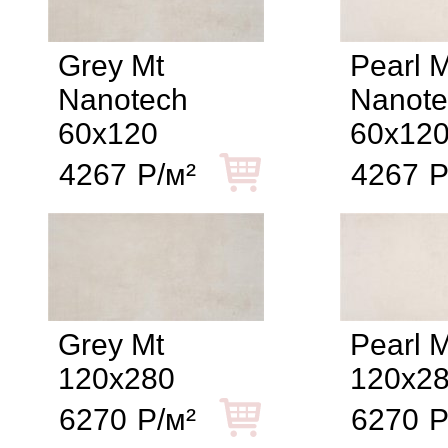
Grey Mt
Pearl M
Nanotech
Nanote
60x120
60x12
4267
Р/м²
4267
Р
Grey Mt
Pearl M
120x280
120x2
6270
Р/м²
6270
Р