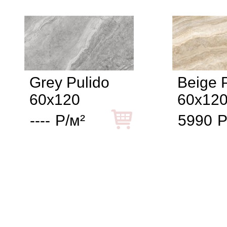
Grey Pulido
Beige 
60x120
60x12
----
Р/м²
5990
Р