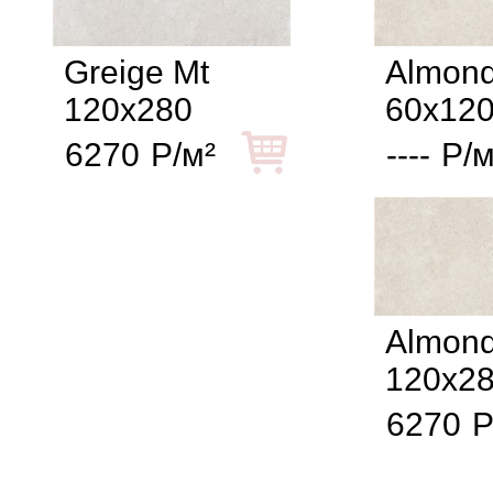
Greige Mt
Almon
120x280
60x12
6270
Р/м²
----
Р/м
Almond
120x2
6270
Р