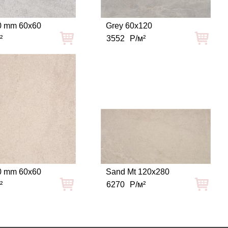
0 mm 60x60
Grey 60x120
²
3552
Р/м²
0 mm 60x60
Sand Mt 120x280
²
6270
Р/м²