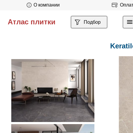
О компании
Опла
Атлас плитки
Подбор
Keratil