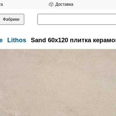
та
Доставка
Фабрики
e
Lithos
Sand 60x120 плитка керамо