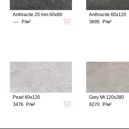
Anthracite 20 mm 60x60
Anthracite 60x120
----
Р/м²
3695
Р/м²
Pearl 60x120
Grey Mt 120x280
3476
Р/м²
6270
Р/м²