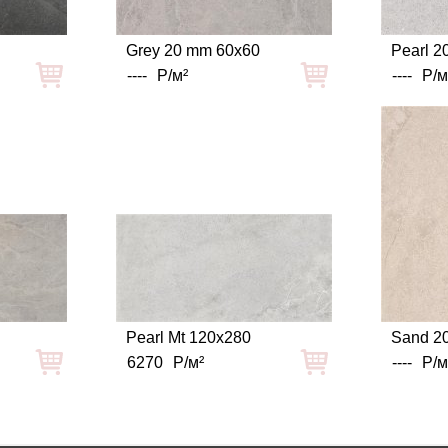
Grey 20 mm 60x60
Pearl 2
----
Р/м²
----
Р/м
Pearl Mt 120x280
Sand 2
6270
Р/м²
----
Р/м