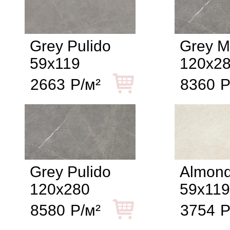
Grey Pulido
Grey M
59x119
120x2
2663
Р/м²
8360
Р
Grey Pulido
Almon
120x280
59x119
8580
Р/м²
3754
Р