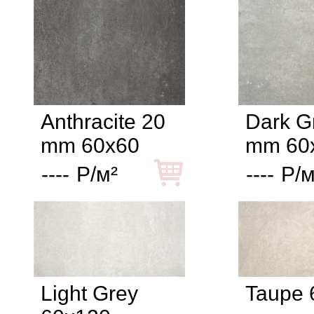
Anthracite 20
Dark G
mm 60x60
mm 60
----
Р/м²
----
Р/м
Light Grey
Taupe 