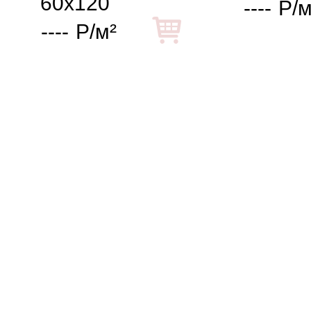
60x120
----
Р/м
----
Р/м²