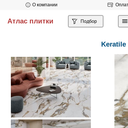
О компании
Опла
Атлас плитки
Подбор
Keratile