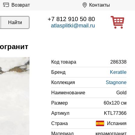
Возврат
Контакты
+7 812 910 50 80
atlasplitki@mail.ru
могранит
Код товара
286338
Бренд
Keratile
Коллекция
Stagnone
Наименование
Gold
Размер
60x120 см
Артикул
KTL77366
Страна
Испания
Материал
керамогранит