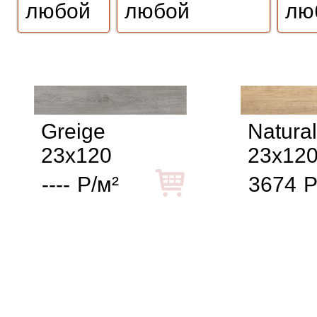
Greige
Natural
23x120
23x12
----
Р/м²
3674
Р