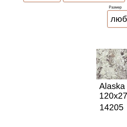
Размер
Alaska
120x2
14205