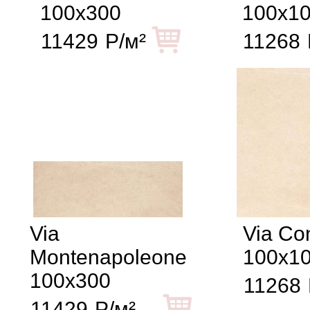
100x300
100x1
11429
Р/м²
11268
Via
Via Con
Montenapoleone
100x1
100x300
11268
11429
Р/м²