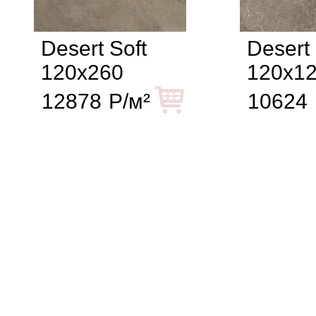
Desert Soft
Desert
120x260
120x1
12878
Р/м²
10624