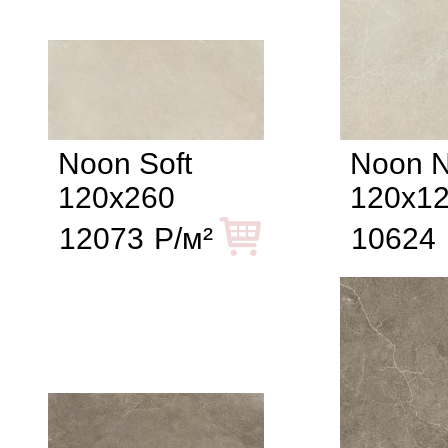
Noon Soft
Noon N
120x260
120x1
12073
Р/м²
10624