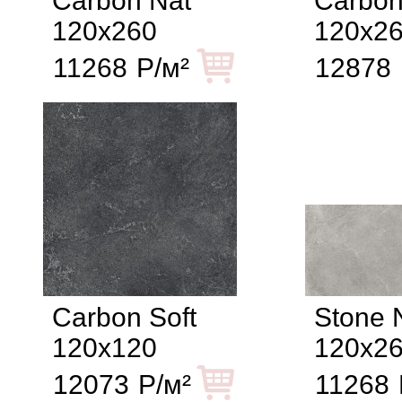
Carbon Nat
Carbon
120x260
120x2
11268
Р/м²
12878
Carbon Soft
Stone 
120x120
120x2
12073
Р/м²
11268