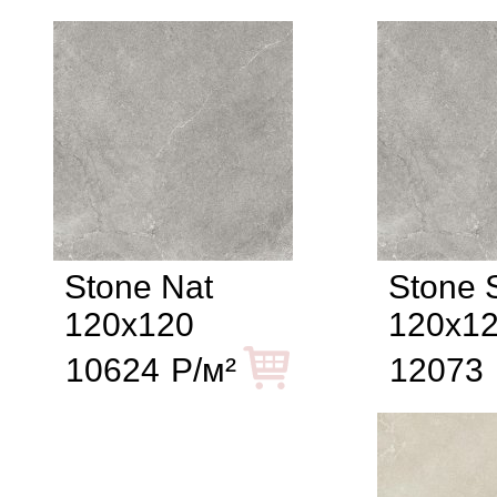
Stone Nat
Stone S
120x120
120x1
10624
Р/м²
12073