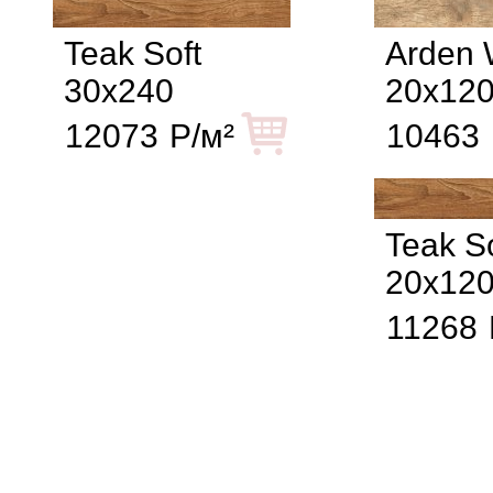
Teak Soft
Arden 
30x240
20x12
12073
Р/м²
10463
Teak So
20x12
11268