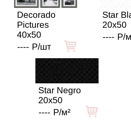
Decorado
Star B
Pictures
20x50
40x50
----
Р/м
----
Р/шт
Star Negro
20x50
----
Р/м²