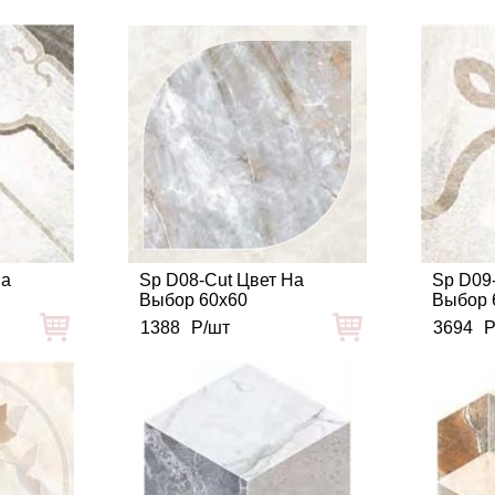
На
Sp D08-Cut Цвет На
Sp D09
Выбор 60x60
Выбор 
1388
Р/шт
3694
Р