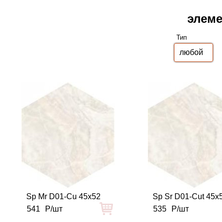
элеме
Тип
Sp Mr D01-Cu 45x52
Sp Sr D01-Cut 45x
541
Р/шт
535
Р/шт