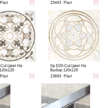
Р/шт
23443
Р/шт
-Cut Цвет На
Sp D20-Cut Цвет На
120x120
Выбор 120x120
Р/шт
23693
Р/шт