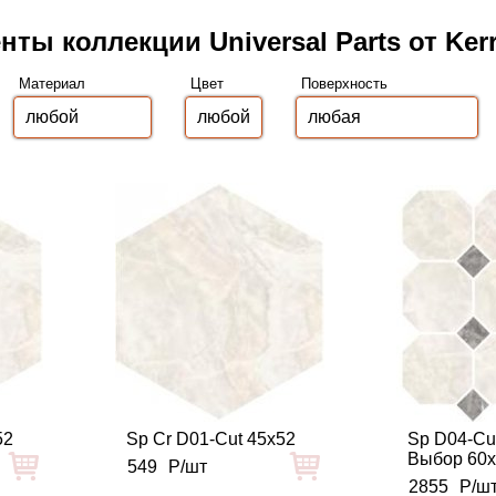
нты коллекции Universal Parts от Ker
Материал
Цвет
Поверхность
52
Sp Cr D01-Cut 45x52
Sp D04-Cu
Выбор 60
549
Р/шт
2855
Р/ш