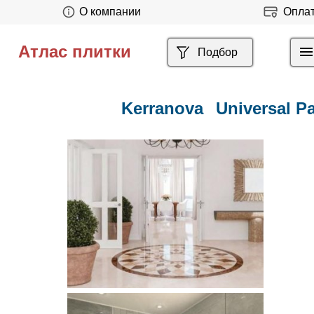
О компании
Опла
Атлас плитки
Подбор
Kerranova
Universal Pa