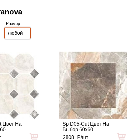
ranova
Размер
t Цвет На
Sp D05-Cut Цвет На
x60
Выбор 60x60
т
2808
Р/шт