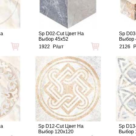
На
Sp D02-Cut Цвет На
Sp D03
Выбор 45x52
Выбор 
1922
Р/шт
2126
Р
На
Sp D12-Cut Цвет На
Sp D13
Выбор 120x120
Выбор 