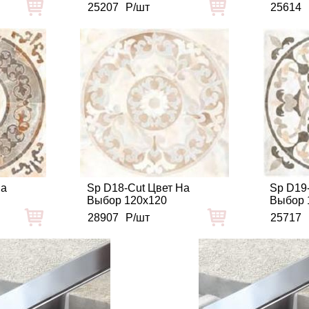
25207
Р/шт
25614
На
Sp D18-Cut Цвет На
Sp D19
Выбор 120x120
Выбор 
28907
Р/шт
25717