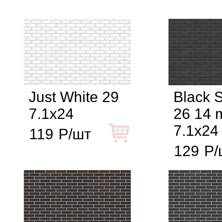
Just White 29
Black 
7.1x24
26 14
7.1x24
119
Р/шт
129
Р/