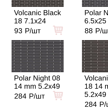
Volcanic Black
Polar N
18 7.1x24
6.5x25
93
Р/шт
88
Р/ш
Polar Night 08
Volcani
14 mm 5.2x49
18 14
5.2x49
284
Р/шт
284
Р/