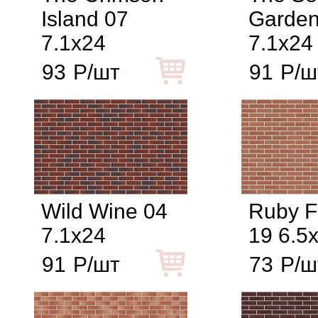
Island 07
Garden
7.1x24
7.1x24
93
Р/шт
91
Р/ш
Wild Wine 04
Ruby F
7.1x24
19 6.5
91
Р/шт
73
Р/ш