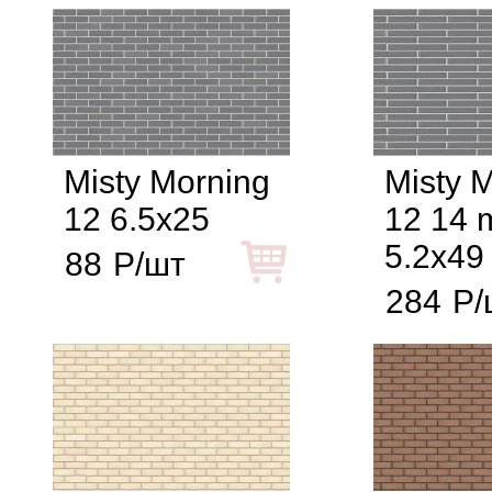
Misty Morning
Misty 
12 6.5x25
12 14
5.2x49
88
Р/шт
284
Р/