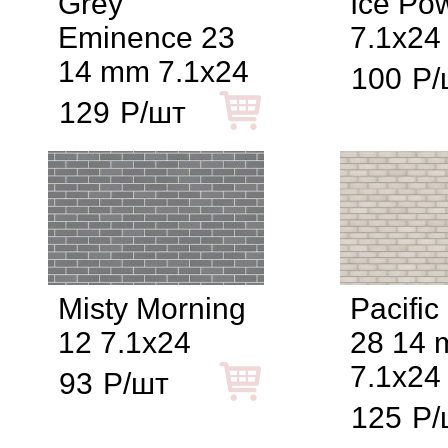
Grey
Ice Po
Eminence 23
7.1x24
14 mm 7.1x24
100
Р/
129
Р/шт
Misty Morning
Pacific
12 7.1x24
28 14
7.1x24
93
Р/шт
125
Р/