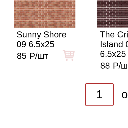
Sunny Shore
The Cr
09 6.5x25
Island 
6.5x25
85
Р/шт
88
Р/ш
o