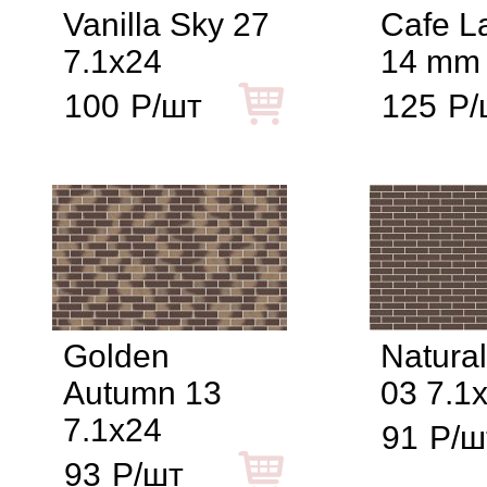
Vanilla Sky 27
Cafe La
7.1x24
14 mm 
100
Р/шт
125
Р/
Golden
Natura
Autumn 13
03 7.1
7.1x24
91
Р/ш
93
Р/шт