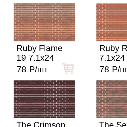
Ruby Flame
Ruby R
19 7.1x24
7.1x24
78
Р/шт
78
Р/ш
The Crimson
The Se