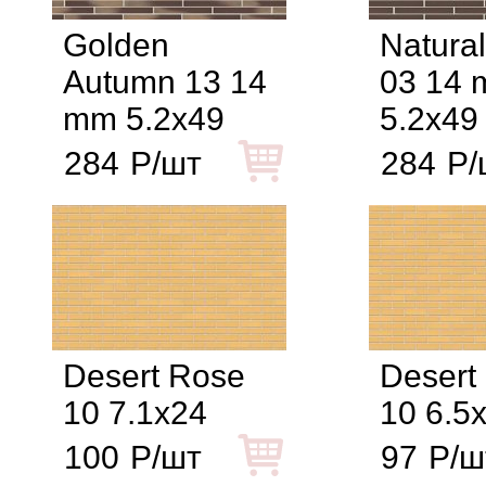
Golden
Natura
Autumn 13 14
03 14
mm 5.2x49
5.2x49
284
Р/шт
284
Р/
Desert Rose
Desert
10 7.1x24
10 6.5
100
Р/шт
97
Р/ш