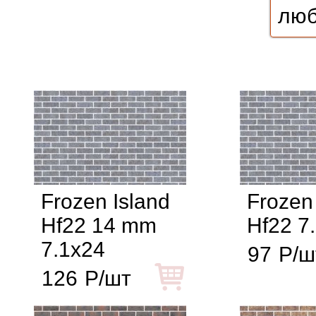
Frozen Island
Frozen
Hf22 14 mm
Hf22 7
7.1x24
97
Р/ш
126
Р/шт