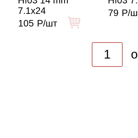
Hf03 14 mm
Hf03 7
7.1x24
79
Р/ш
105
Р/шт
o