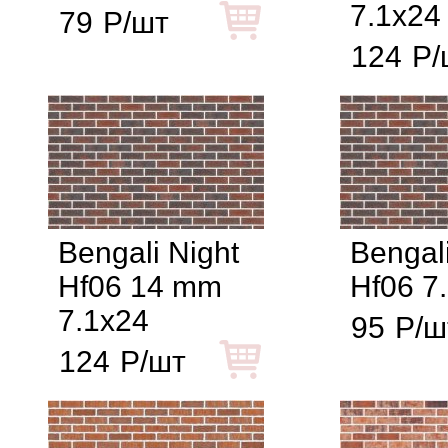
7.1x24
79
Р/шт
124
Р/
Bengali Night
Bengali
Hf06 14 mm
Hf06 7
7.1x24
95
Р/ш
124
Р/шт