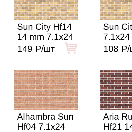
Sun City Hf14
Sun Ci
14 mm 7.1x24
7.1x24
149
Р/шт
108
Р/
Alhambra Sun
Aria Ru
Hf04 7.1x24
Hf21 