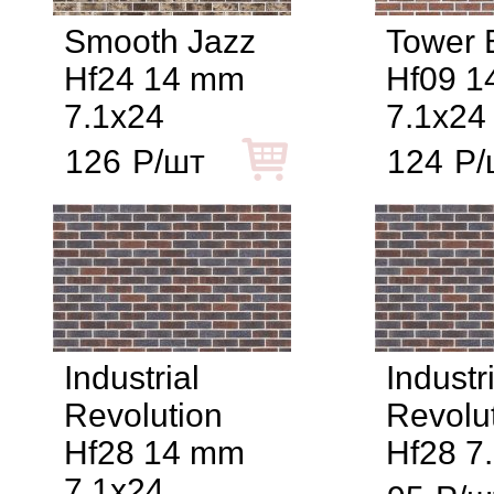
Smooth Jazz
Tower 
Hf24 14 mm
Hf09 
7.1x24
7.1x24
126
Р/шт
124
Р/
Industrial
Industr
Revolution
Revolu
Hf28 14 mm
Hf28 7
7.1x24