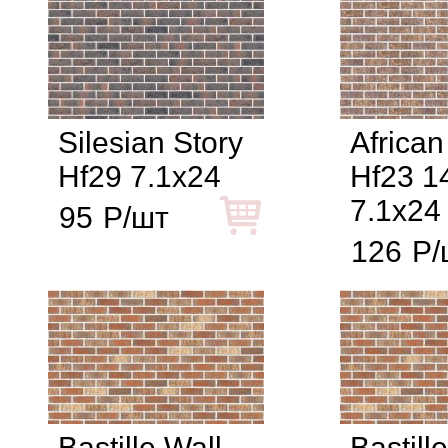
Silesian Story
African
Hf29 7.1x24
Hf23 
7.1x24
95
Р/шт
126
Р/
Bastille Wall
Bastill