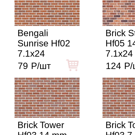
Bengali
Brick S
Sunrise Hf02
Hf05 
7.1x24
7.1x24
79
Р/шт
124
Р/
Brick Tower
Brick 