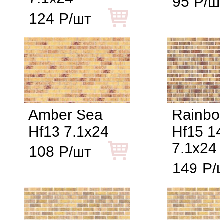
95
Р/ш
124
Р/шт
Amber Sea
Rainbo
Hf13 7.1x24
Hf15 
7.1x24
108
Р/шт
149
Р/