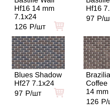
Hf16 14 mm
Hf16 7
7.1x24
97
Р/ш
126
Р/шт
Blues Shadow
Brazili
Hf27 7.1x24
Coffee
14 mm 
97
Р/шт
126
Р/