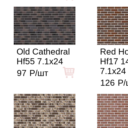
Old Cathedral
Red H
Hf55 7.1x24
Hf17 
7.1x24
97
Р/шт
126
Р/