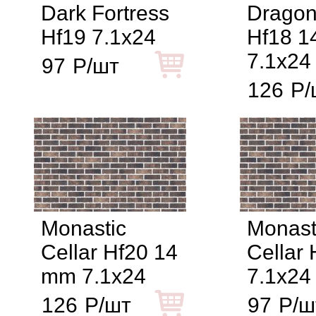
Dark Fortress
Dragon 
Hf19 7.1x24
Hf18 
7.1x24
97
Р/шт
126
Р/
Monastic
Monast
Cellar Hf20 14
Cellar 
mm 7.1x24
7.1x24
126
Р/шт
97
Р/ш