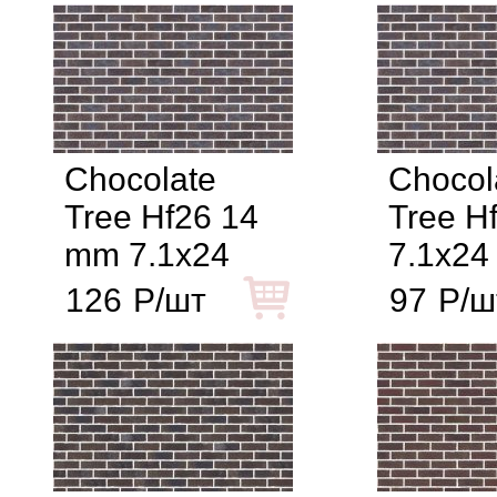
Chocolate
Chocol
Tree Hf26 14
Tree H
mm 7.1x24
7.1x24
126
Р/шт
97
Р/ш