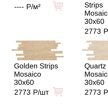
Strips
----
Р/м²
Mosaic
30x60
2773
Р
Golden Strips
Quartz 
Mosaico
Mosaic
30x60
30x60
2773
Р/шт
2773
Р