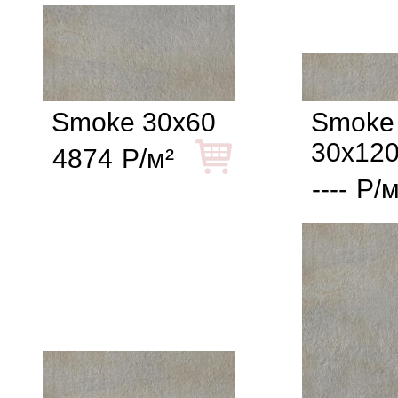
Smoke 30x60
Smoke
30x12
4874
Р/м²
----
Р/м