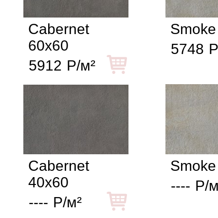
Cabernet
Smoke
60x60
5748
Р
5912
Р/м²
Cabernet
Smoke
40x60
----
Р/м
----
Р/м²