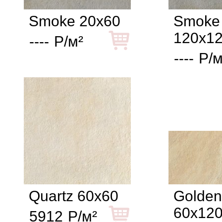
Smoke 20x60
Smoke
120x1
----
Р/м²
----
Р/м
Quartz 60x60
Golden
60x12
5912
Р/м²