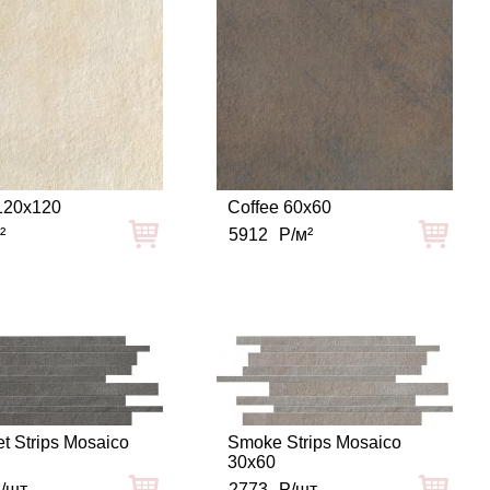
120x120
Coffee 60x60
²
5912
Р/м²
t Strips Mosaico
Smoke Strips Mosaico
30x60
/шт
2773
Р/шт