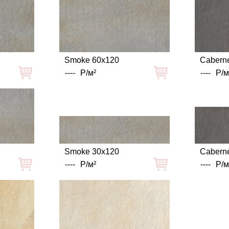
Smoke 60x120
Caberne
----
Р/м²
----
Р/м
Smoke 30x120
Caberne
----
Р/м²
----
Р/м