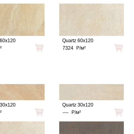
 60x120
Quartz 60x120
²
7324
Р/м²
 30x120
Quartz 30x120
²
----
Р/м²