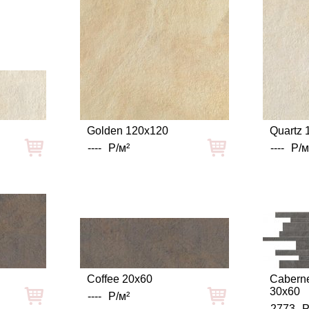
Golden 120x120
Quartz 
----
Р/м²
----
Р/м
Coffee 20x60
Caberne
30x60
----
Р/м²
2773
Р