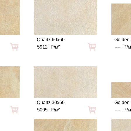
Quartz 60x60
Golden
5912
Р/м²
----
Р/м
Quartz 30x60
Golden
5005
Р/м²
----
Р/м