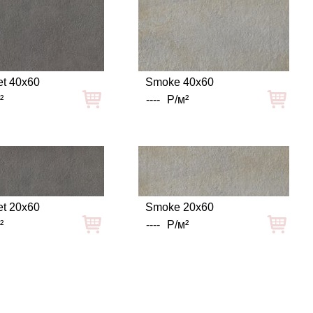
t 40x60
Smoke 40x60
²
----
Р/м²
t 20x60
Smoke 20x60
²
----
Р/м²