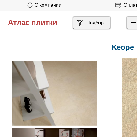
О компании
Опла
Атлас плитки
Подбор
Keope