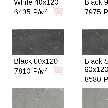
White 40x120
Black 
6435
Р/м²
7975
Р
Black 60x120
Black S
60x12
7810
Р/м²
8580
Р