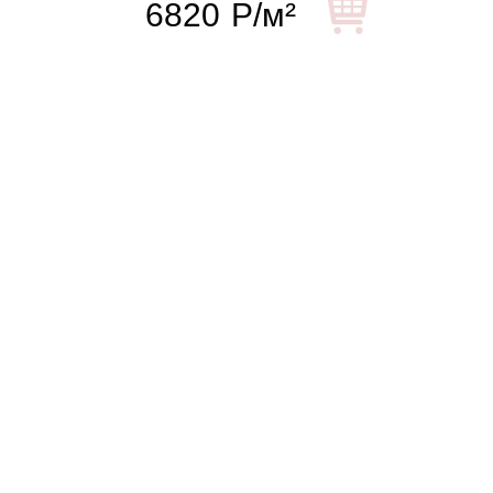
6820
Р/м²