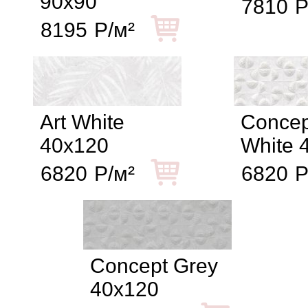
90x90
7810
Р
8195
Р/м²
Art White
Concep
40x120
White 
6820
Р/м²
6820
Р
Concept Grey
40x120