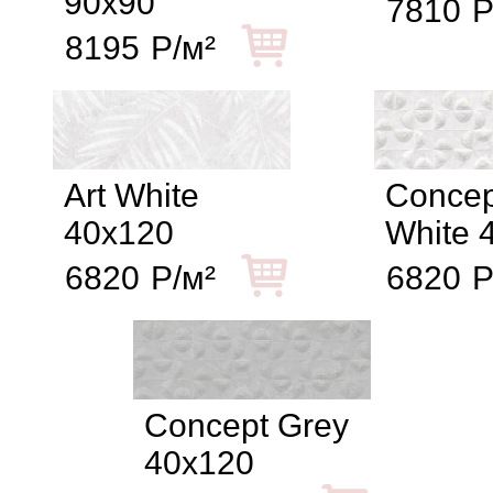
90x90
7810
Р
8195
Р/м²
Art White
Concep
40x120
White 
6820
Р/м²
6820
Р
Concept Grey
40x120