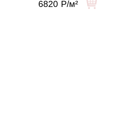
6820
Р/м²