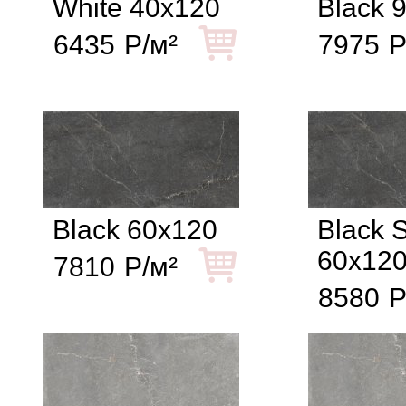
White 40x120
Black 
6435
Р/м²
7975
Р
Black 60x120
Black S
60x12
7810
Р/м²
8580
Р