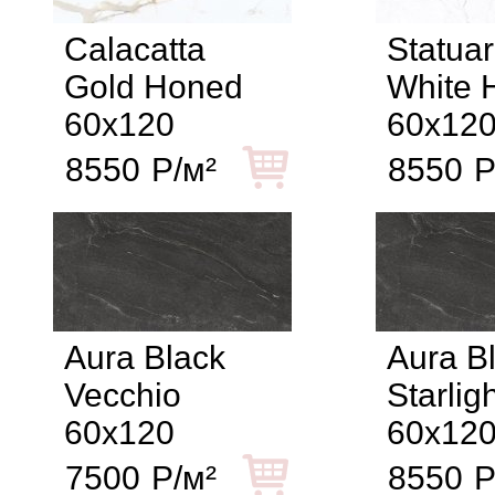
Calacatta
Statuar
Gold Honed
White 
60x120
60x12
8550
Р/м²
8550
Р
Aura Black
Aura B
Vecchio
Starlig
60x120
60x12
7500
Р/м²
8550
Р