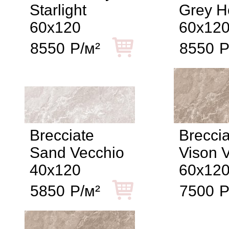
Starlight
Grey H
60x120
60x12
8550
Р/м²
8550
Р
Brecciate
Breccia
Sand Vecchio
Vison 
40x120
60x12
5850
Р/м²
7500
Р