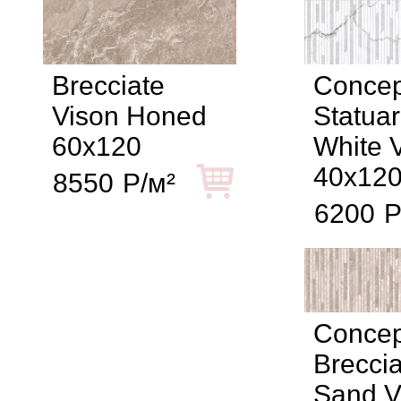
Brecciate
Concep
Vison Honed
Statuar
60x120
White 
40x12
8550
Р/м²
6200
Р
Concep
Breccia
Sand V