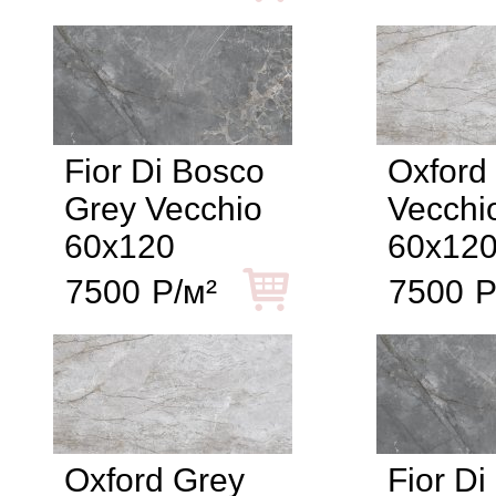
Fior Di Bosco
Oxford
Grey Vecchio
Vecchi
60x120
60x12
7500
Р/м²
7500
Р
Oxford Grey
Fior Di