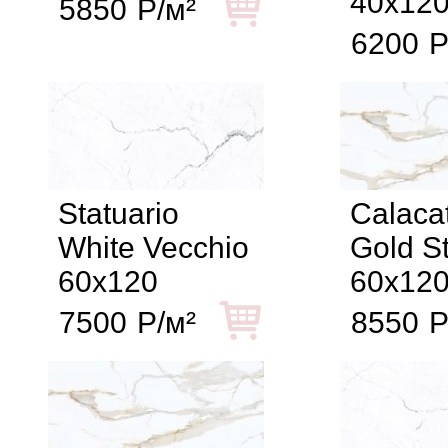
40x12
5850
Р/м²
6200
Р
Statuario
Calaca
White Vecchio
Gold St
60x120
60x12
7500
Р/м²
8550
Р