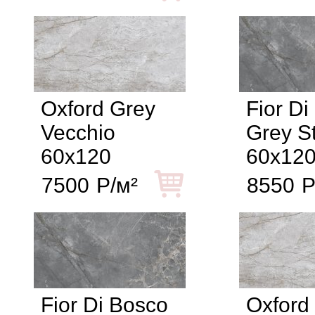
Oxford Grey
Fior Di
Vecchio
Grey St
60x120
60x12
7500
Р/м²
8550
Р
Fior Di Bosco
Oxford