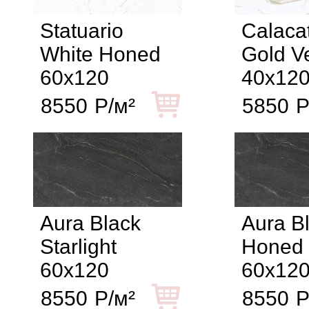
Statuario
Calaca
White Honed
Gold V
60x120
40x12
8550
Р/м²
5850
Р
Aura Black
Aura B
Starlight
Honed
60x120
60x12
8550
Р/м²
8550
Р