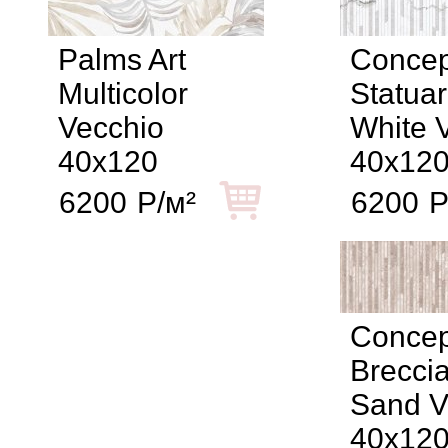
Palms Art
Concep
Multicolor
Statuar
Vecchio
White 
40x120
40x12
6200
Р/м²
6200
Р
Concep
Breccia
Sand V
40x12