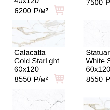
40x120
7500
Р
6200
Р/м²
Calacatta
Statuar
Gold Starlight
White S
60x120
60x12
8550
Р/м²
8550
Р