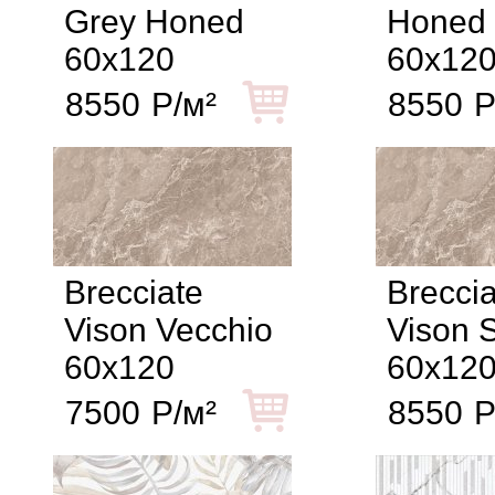
Grey Honed
Honed
60x120
60x12
8550
Р/м²
8550
Р
Brecciate
Breccia
Vison Vecchio
Vison S
60x120
60x12
7500
Р/м²
8550
Р