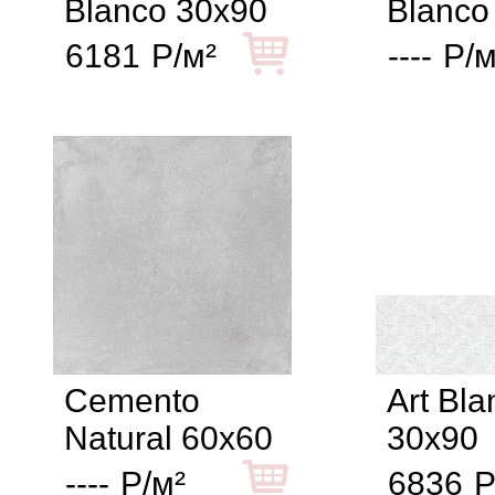
Blanco 30x90
Blanco
6181
Р/м²
----
Р/м
Cemento
Art Bla
Natural 60x60
30x90
----
Р/м²
6836
Р