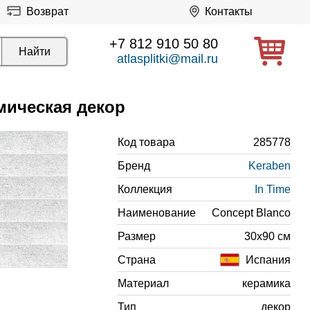
Возврат
Контакты
+7 812 910 50 80
atlasplitki@mail.ru
мическая декор
Код товара
285778
Бренд
Keraben
Коллекция
In Time
Наименование
Сoncept Blanco
Размер
30x90 см
Страна
Испания
Материал
керамика
Тип
декор