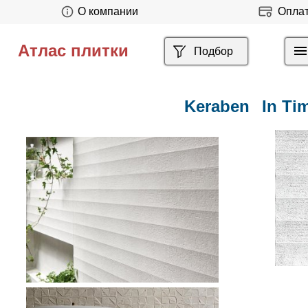
О компании
Опла
Атлас плитки
Подбор
Keraben
In Ti