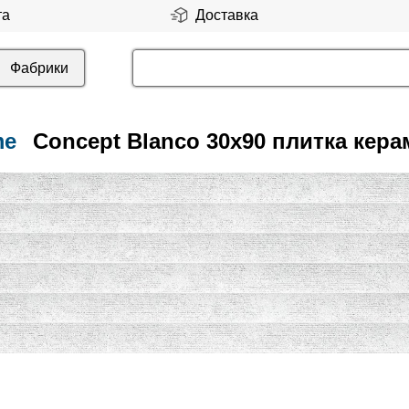
та
Доставка
Фабрики
me
Сoncept Blanco 30x90 плитка кера