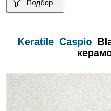
Подбор
Keratile
Caspio
Bla
керамо