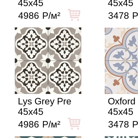
45x45
45x45
4986
Р/м²
3478
Р
Lys Grey Pre
Oxford
45x45
45x45
4986
Р/м²
3478
Р