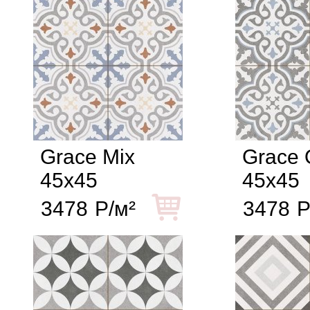
Grace Mix
Grace 
45x45
45x45
3478
Р/м²
3478
Р