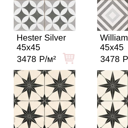
Hester Silver
William
45x45
45x45
3478
Р/м²
3478
Р