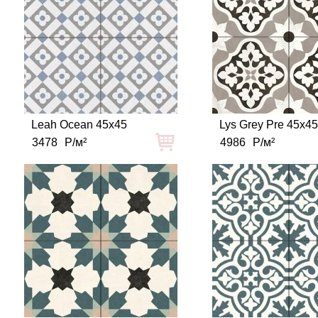
Leah Ocean 45x45
Lys Grey Pre 45x4
3478
Р/м²
4986
Р/м²