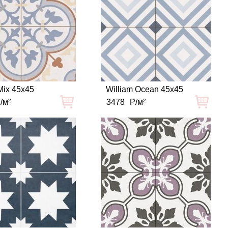
Mix 45x45
William Ocean 45x45
/м²
3478
Р/м²