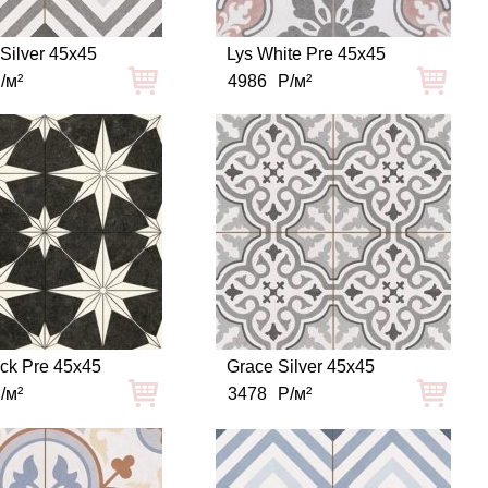
 Silver 45x45
Lys White Pre 45x45
/м²
4986
Р/м²
ack Pre 45x45
Grace Silver 45x45
/м²
3478
Р/м²