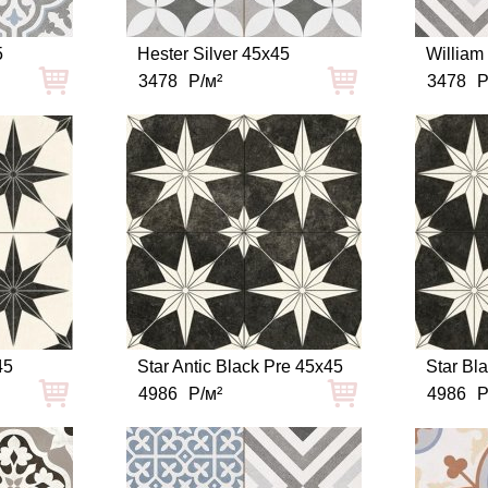
5
Hester Silver 45x45
William
3478
Р/м²
3478
Р
45
Star Antic Black Pre 45x45
Star Bl
4986
Р/м²
4986
Р