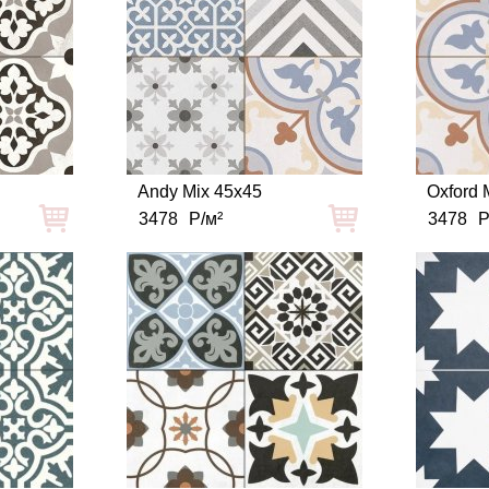
5
Andy Mix 45x45
Oxford 
3478
Р/м²
3478
Р