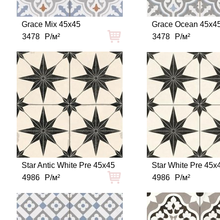
Grace Mix 45x45
Grace Ocean 45x4
3478
Р/м²
3478
Р/м²
Star Antic White Pre 45x45
Star White Pre 45x
4986
Р/м²
4986
Р/м²