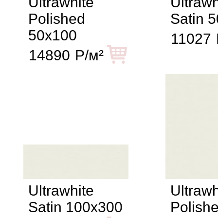
Ultrawhite
Ultrawh
Polished
Satin 
50x100
11027
14890
Р/м²
Ultrawhite
Ultrawh
Satin 100x300
Polish