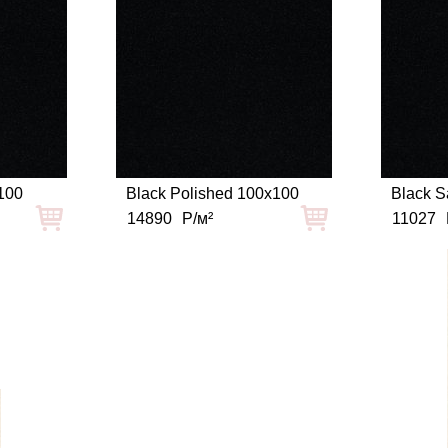
x100
Black Polished 100x100
Black S
14890
Р/м²
11027