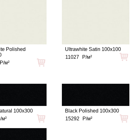
ite Polished
Ultrawhite Satin 100x100
0
11027
Р/м²
Р/м²
atural 100x300
Black Polished 100x300
/м²
15292
Р/м²