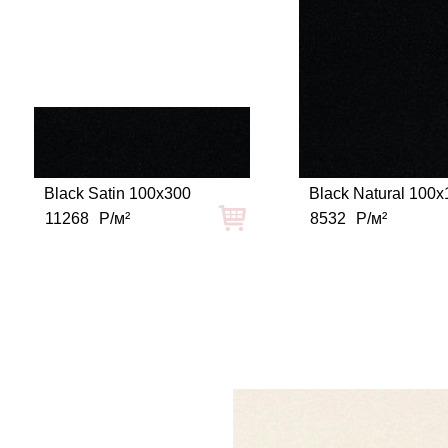
Black Satin 100x300
Black Natural 100
11268
Р/м²
8532
Р/м²