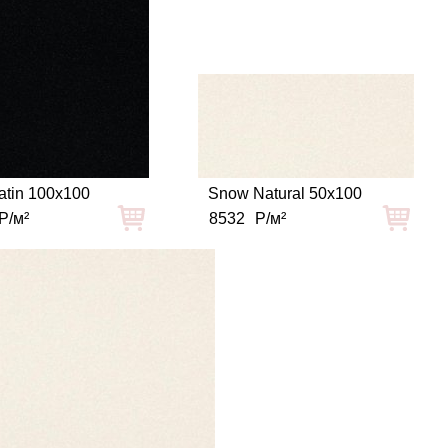
atin 100x100
Snow Natural 50x100
Р/м²
8532
Р/м²