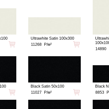
0x100
Ultrawhite Satin 100x300
Ultrawh
100x10
11268
Р/м²
14890
x100
Black Satin 50x100
Black N
11027
Р/м²
8853
Р