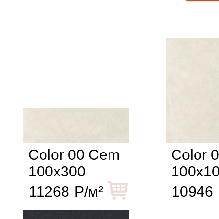
Color 00 Cem
Color 
100x300
100x1
11268
Р/м²
10946