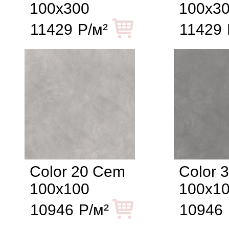
100x300
100x3
11429
Р/м²
11429
Color 20 Cem
Color 
100x100
100x1
10946
Р/м²
10946