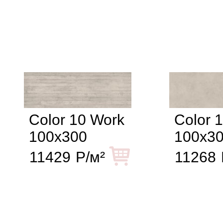
Color 10 Work
Color 
100x300
100x3
11429
Р/м²
11268