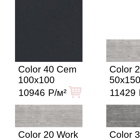
Color 40 Cem
Color 
100x100
50x15
10946
Р/м²
11429
Color 20 Work
Color 