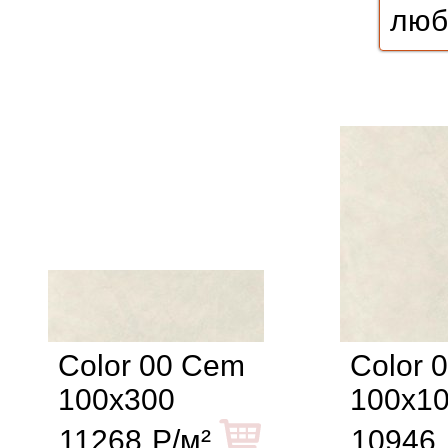
Color 00 Cem
Color 
100x300
100x1
11268
Р/м²
10946