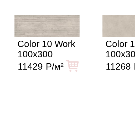
Color 10 Work
Color 
100x300
100x3
11429
Р/м²
11268