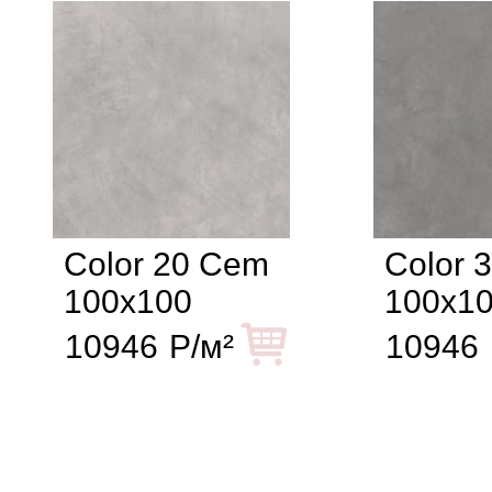
Color 20 Cem
Color 
100x100
100x1
10946
Р/м²
10946