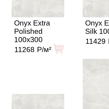
Onyx Extra
Onyx E
Polished
Silk 1
100x300
11429
11268
Р/м²