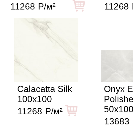
11268
Р/м²
11268
Calacatta Silk
Onyx E
100x100
Polish
50x10
11268
Р/м²
13683