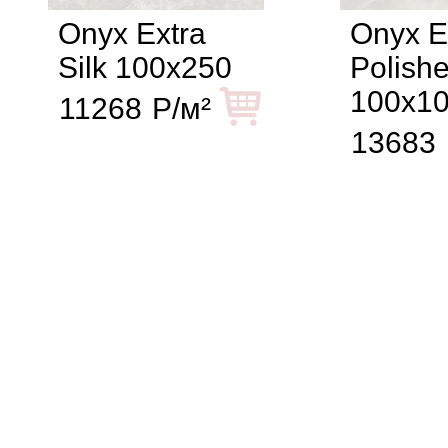
Onyx Extra
Onyx E
Silk 100x250
Polish
100x1
11268
Р/м²
13683