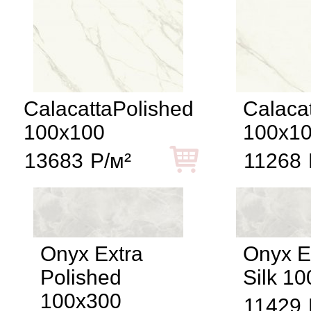
CalacattaPolished
Calacat
100x100
100x1
13683
Р/м²
11268
Onyx Extra
Onyx E
Polished
Silk 1
100x300
11429