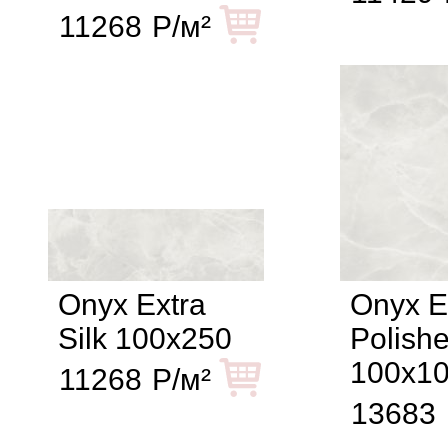
11268
Р/м²
Onyx Extra
Onyx E
Silk 100x250
Polish
100x1
11268
Р/м²
13683