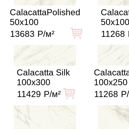
CalacattaPolished
Calacat
50x100
50x10
13683
Р/м²
11268
Calacatta Silk
Calacatt
100x300
100x250
11429
Р/м²
11268
Р