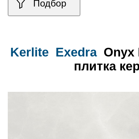
Подбор
Kerlite
Exedra
Onyx E
плитка ке