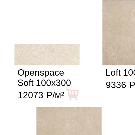
Openspace
Loft 1
Soft 100x300
9336
Р
12073
Р/м²