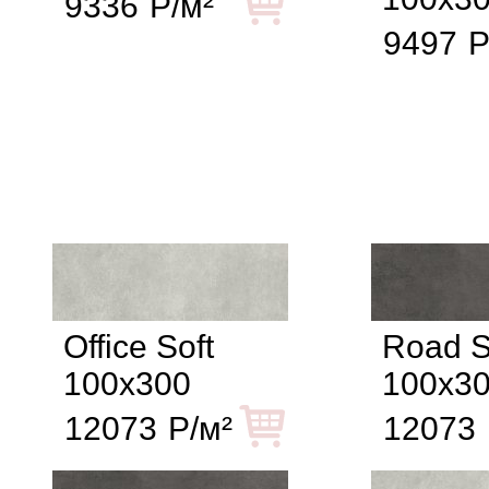
9336
Р/м²
9497
Р
Office Soft
Road S
100x300
100x3
12073
Р/м²
12073